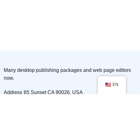
Many desktop publishing packages and web page editors
now.
EN
Address
65 Sunset CA 90026, USA
Email
example@domain.com
Call
555-555-1234
For Candidate