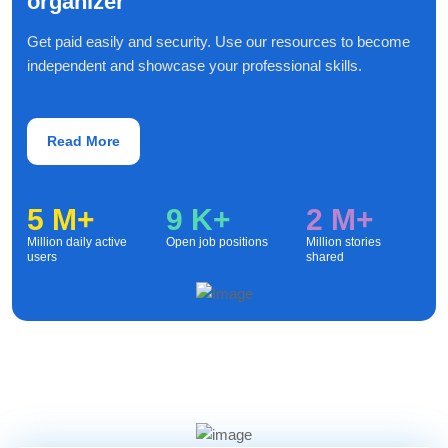
organizer
Get paid easily and security. Use our resources to become
independent and showcase your professional skills.
Read More
5
M+
9
K+
2
M+
Million daily active
Open job positions
Million stories
users
shared