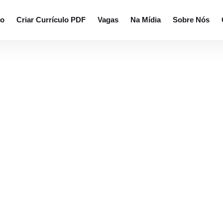
rar currículos.
io
Criar Currículo PDF
Vagas
Na Mídia
Sobre Nós