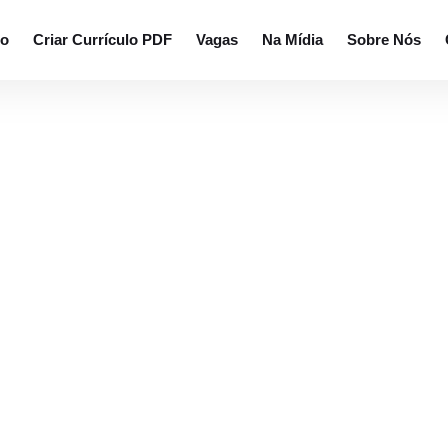
rar currículos.
io
Criar Currículo PDF
Vagas
Na Mídia
Sobre Nós