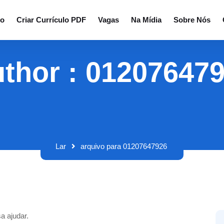
io
Criar Currículo PDF
Vagas
Na Mídia
Sobre Nós
thor : 01207647
Lar
arquivo para 01207647926
a ajudar.