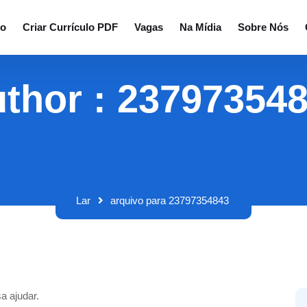
io
Criar Currículo PDF
Vagas
Na Mídia
Sobre Nós
thor : 23797354
Lar
arquivo para 23797354843
a ajudar.