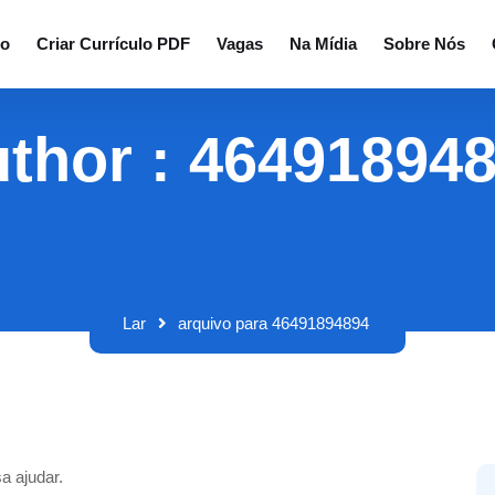
io
Criar Currículo PDF
Vagas
Na Mídia
Sobre Nós
thor : 46491894
Lar
arquivo para 46491894894
a ajudar.