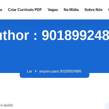
io
Criar Currículo PDF
Vagas
Na Mídia
Sobre Nós
thor : 90189924
Lar
arquivo para 90189924888
a ajudar.