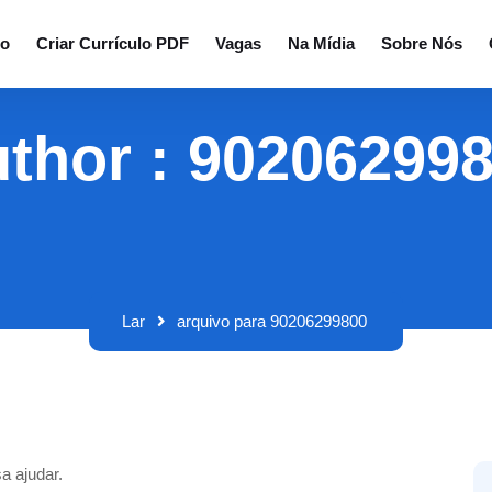
io
Criar Currículo PDF
Vagas
Na Mídia
Sobre Nós
thor : 90206299
Lar
arquivo para 90206299800
a ajudar.