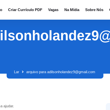
io
Criar Currículo PDF
Vagas
Na Mídia
Sobre Nós
dilsonholandez
Lar
arquivo para adilsonholandez9@gmail.com
a ajudar.