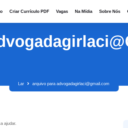
io
Criar Currículo PDF
Vagas
Na Mídia
Sobre Nós
Advogadagirlaci
Lar
arquivo para advogadagirlaci@gmail.com
a ajudar.