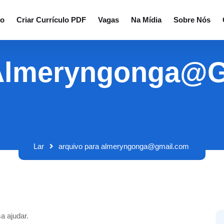
io
Criar Currículo PDF
Vagas
Na Mídia
Sobre Nós
 Almeryngonga@
Lar
arquivo para almeryngonga@gmail.com
a ajudar.