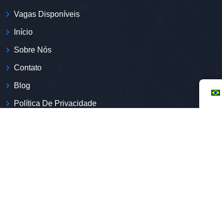
Vagas Disponíveis
Início
Sobre Nós
Contato
Blog
Política De Privacidade
Quem Somos
Somos a primeira plataforma de empregos com a expertise
na inclusão de imigrantes no mercado de trabalho
brasileiro.
CNPJ:
52.269.135/0001-50