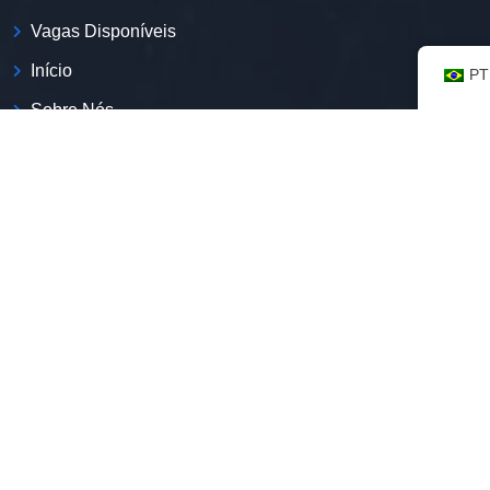
Vagas Disponíveis
Início
PT
Sobre Nós
Contato
Blog
Política De Privacidade
Quem Somos
Somos a primeira plataforma de empregos com a expertise
na inclusão de imigrantes no mercado de trabalho
brasileiro.
CNPJ:
52.269.135/0001-50