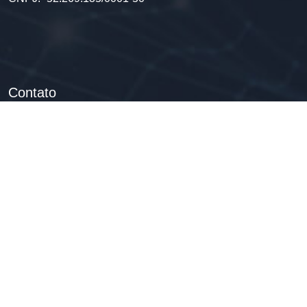
Contato
Anunciar Vaga:
contato@vembumbar.com
Telefone:
+55 11 96109-4414
Endereço:
Avenida Brigadeiro Faria Lima 1234, Jardim
Paulistano, 01451-913 - São Paulo/SP
Copyright © 2023
| Plataforma Vem Bumbar |
Todo os direitos
reservados | Desenvolvido por:
| Adilson Pereira |