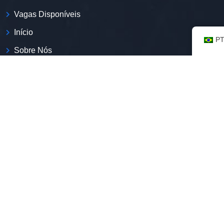
Vagas Disponíveis
Início
P
Sobre Nós
Contato
Blog
Política De Privacidade
Quem Somos
Somos a primeira plataforma de empregos com a expertise
na inclusão de imigrantes no mercado de trabalho
brasileiro.
CNPJ:
52.269.135/0001-50