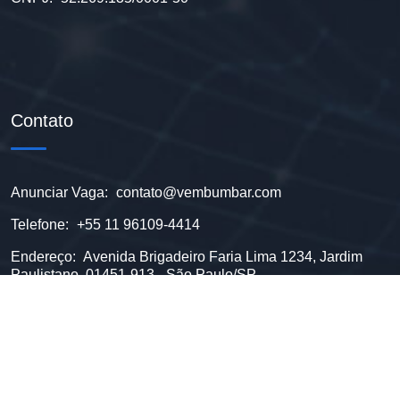
Contato
Anunciar Vaga:
contato@vembumbar.com
Telefone:
+55 11 96109-4414
Endereço:
Avenida Brigadeiro Faria Lima 1234, Jardim
Paulistano, 01451-913 - São Paulo/SP
Copyright © 2023
| Plataforma Vem Bumbar |
Todo os direitos
reservados | Desenvolvido por:
| Adilson Pereira |