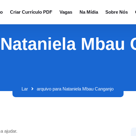
io
Criar Currículo PDF
Vagas
Na Mídia
Sobre Nós
 Nataniela Mbau
Lar
arquivo para Nataniela Mbau Canganjo
a ajudar.