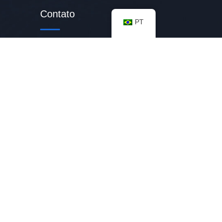
Contato
PT
de
Anunciar Vaga:
contato@vembumbar.com
rcado
Telefone:
+55 11 96109-4414
Endereço:
Avenida Brigadeiro Faria
Lima 1234, Jardim Paulistano,
01451-913 - São Paulo/SP