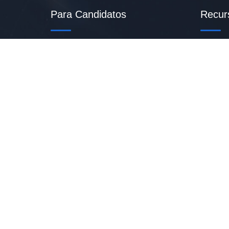
Para Candidatos
Recur
Entrar
Vagas
Criar Currículo PDF
Início
Vagas Disponíveis
Sobr
Banco De Talentos
Conta
Minhas Notificações
Blog
FAQ
Polít
Copyright © 2023
| Plataforma Vem Bumbar |
Todo os d