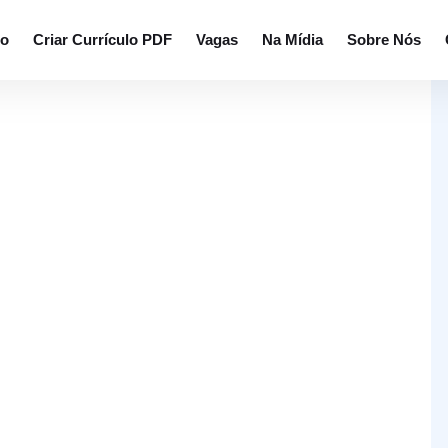
io
Criar Currículo PDF
Vagas
Na Mídia
Sobre Nós