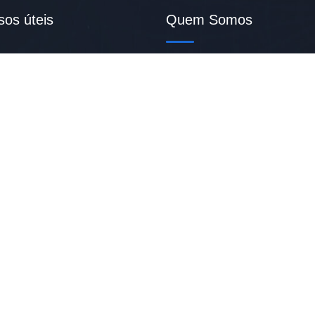
sos úteis
Quem Somos
Somos a primeira plataforma 
 Disponíveis
empregos com a expertise na
inclusão de imigrantes no me
de trabalho brasileiro.
e Nós
to
CNPJ:
52.269.135/0001-50
ica De Privacidade
ireitos reservados | Desenvolvido por:
| Adilson Pereira |